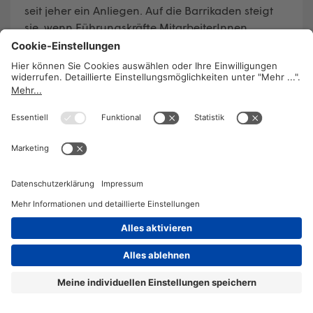
seit jeher ein Anliegen. Auf die Barrikaden steigt
sie, wenn Führungskräfte MitarbeiterInnen
einschüchtern. Seit 2007 ist sie Vorsitzende des
Alpine-Angestelltenbetriebsrats.
WEITERLESEN