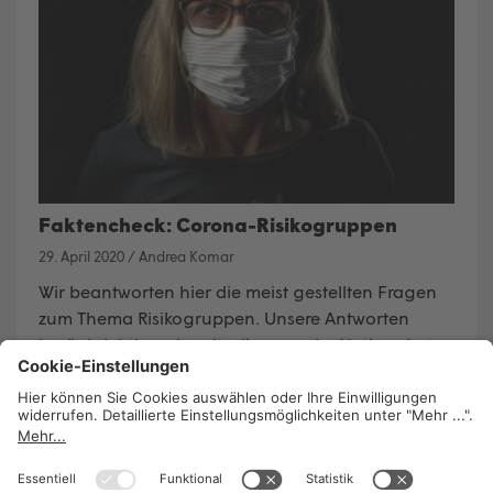
Faktencheck: Corona-Risikogruppen
29. April 2020
/
Andrea Komar
Wir beantworten hier die meist gestellten Fragen
zum Thema Risikogruppen. Unsere Antworten
berücksichtigen bereits die neue, im Nationalrat
beschlossene Gesetzeslage, die derzeit noch nicht
in Kraft getreten ist.
Wir beantworten hier die meist
gestellten Fragen zum Thema Risikogruppen.
WEITERLESEN