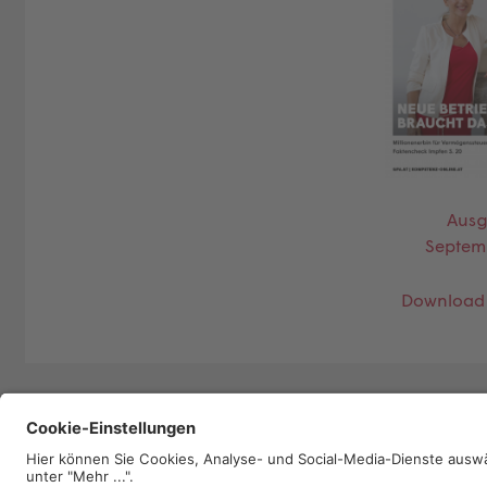
Ausg
Septem
Download