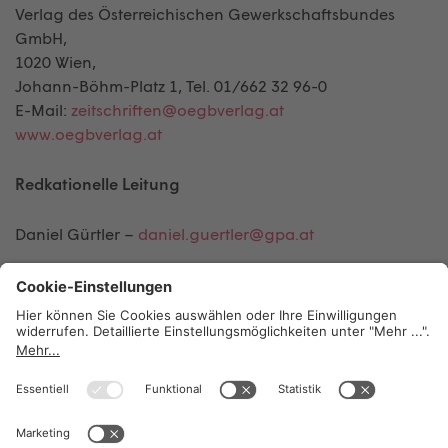
Verlag des Österreichischen Gewerkschaftsbundes
GmbH,
1020 Wien,
Johann-Böhm-Platz 1, Tel. 01/662 32 96-0
E-Mail:
zeitschriften@oegbverlag.at
www.oegbverlag.at
Redkationelle Leitung
Daniel Gürtler –
daniel.guertler@gpa.at
Redaktion
Lucia Bauer –
lucia.bauer@gpa.at
Tizian Rupp
–
tizian.rupp@gpa.at
OFFENLEGUNG GEMÄSS MEDIENGESETZ, § 25