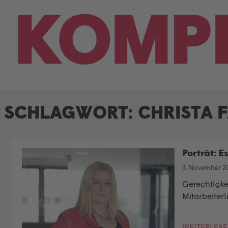
Skip
to
content
SCHLAGWORT:
CHRISTA 
Porträt: 
3. November 2
Gerechtigkei
MitarbeiterI
WEITERLES