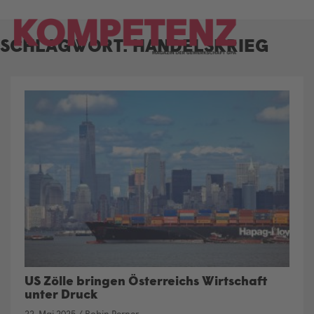
Skip
to
SCHLAGWORT:
HANDELSKRIEG
content
US Zölle bringen Österreichs Wirtschaft
unter Druck
22. Mai 2025
/
Robin Perner