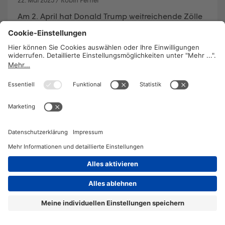
Am 2. April hat Donald Trump weitreichende Zölle
für nahezu die gesamte Welt verkündet und
seither die bestehende Welthandels-Ordnung auf
den Kopf gestellt. Auch die österreichische
Wirtschaft ist massiv betroffen.
WEITERLESEN
2026 © KOMPETENZ-online
DATENSCHUTZ
OFFENLEGUNG
IMPRESSUM
DATENSCHUTZEINSTELLUN