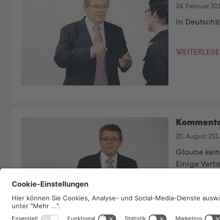
24. Februar 20
In Deutschl
WEITERLES
Kommentar:
20. August 201
Glaube keine
Einige Vert
offenbar zu
WEITERLES