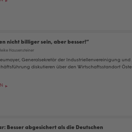
n nicht billiger sein, aber besser!“
Heike Hausensteiner
eumayer, Generalsekretär der Industriellenvereinigung und A
äftsführung diskutieren über den Wirtschaftsstandort Öster
EN
: Besser abgesichert als die Deutschen