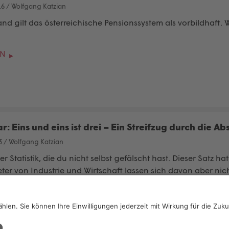
16
/
Wolfgang Katzian
and gilt das österreichische Pensionssystem als vorbildhaft
EN
 Eins und eins ist drei – Ein Streifzug durch die Ab
3
/
Wolfgang Katzian
r Statistik, die du nicht selbst gefälscht hast. Dieser Satz ha
reter von Industrie und Wirtschaft lassen sich davon aber n
 ihrem neuen Motto erklärt, um gewerkschaftliche Forderu
EN