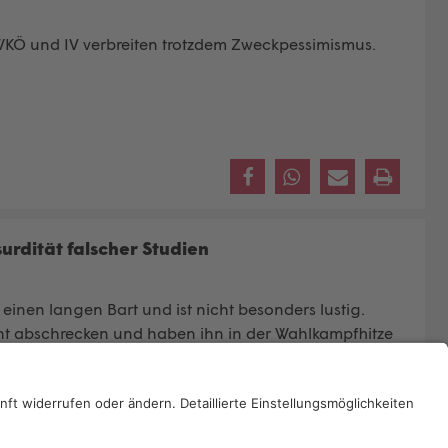
. WKÖ und IV verbreiten trotzdem Zweckpessimismus.
surdität falscher Studien
t einen langen Bart und ist nicht besonders lustig.
icht abschrecken und haben ihn in der Wahlkampfhitze
ngen zu bekämpfen.