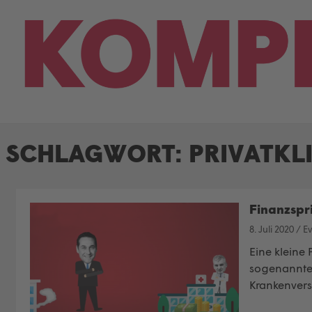
Skip
to
content
SCHLAGWORT:
PRIVATKL
Finanzspri
8. Juli 2020
/
Ev
Eine kleine 
sogenannten
Krankenvers