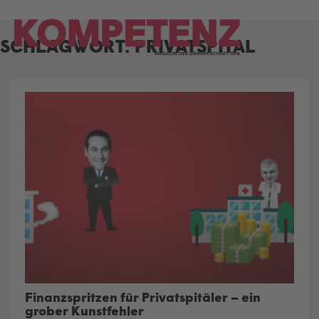
Skip
to
SCHLAGWORT:
PRIVATSPITAL
content
Finanzspritzen für Privatspitäler – ein
grober Kunstfehler