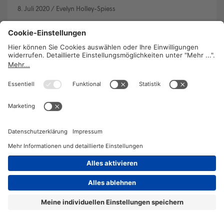
8. Juli 2020
/
Evelyn Holley-Spiess
Eine kleine Privatklinik in Wien Währing wird zum
Sinnbild höchst fragwürdiger Gesundheitspolitik:
Sie erhält Gelder aus dem sogenannten
Privatkrankenanstalten-Finanzierungsfonds
(PRIKRAF) – ein Topf, der aus den Beiträgen der
gesetzlichen Krankenversicherung gespeist wird.
WEITERLESEN
2026 © KOMPETENZ-online
DATENSCHUTZ
OFFENLEGUNG
IMPRESSUM
DATENSCHUTZEINSTELLUN