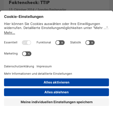
Faktencheck: TTIP
13. Oktober 2014
/
Sandra Breiteneder
Das transatlantische Freihandelsabkommen
zwischen der EU und den USA wird derzeit unter
Ausschluss der Öffentlichkeit verhandelt. Die
KOMPETENZ beleuchtet die Fakten.
WEITERLESEN
2026 © KOMPETENZ-online
DATENSCHUTZ
OFFENLEGUNG
IMPRESSUM
DATENSCHUTZEINSTELLUN