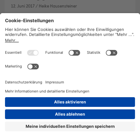
12. Juni 2017
/
Heike Hausensteiner
Gesellschaftlich relevante Daten zu präsentieren,
ist Aufgabe der
Statistik Austria
. Politische
Einflussnahme weist Generaldirektor Konrad
Pesendorfer im Interview zurück.
WEITERLESEN
2026 © KOMPETENZ-online
DATENSCHUTZ
OFFENLEGUNG
IMPRESSUM
DATENSCHUTZEINSTELLUN