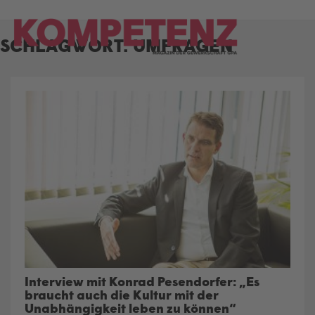
Skip
to
SCHLAGWORT:
UMFRAGEN
content
Interview mit Konrad Pesendorfer: „Es
braucht auch die Kultur mit der
Unabhängigkeit leben zu können“