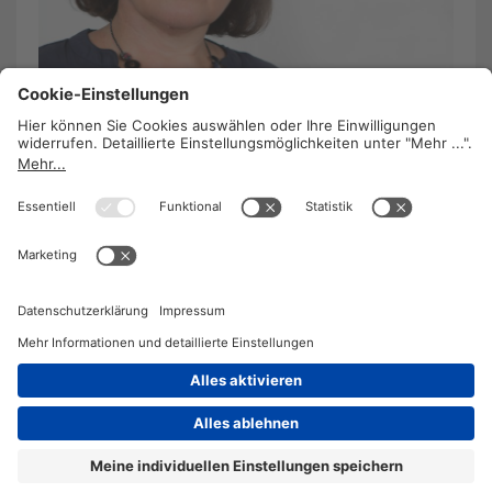
Burnout kann verhindert werden.
10. Oktober 2019
/
Silvia Czech
Burnout befindet sich auf dem Vormarsch. GPA-
djp-Expertin für gesunde Arbeitsbedingungen
Isabel Koberwein sieht die Arbeitgeber in der
Pflicht.
WEITERLESEN
2026 © KOMPETENZ-online
DATENSCHUTZ
OFFENLEGUNG
IMPRESSUM
DATENSCHUTZEINSTELLUN