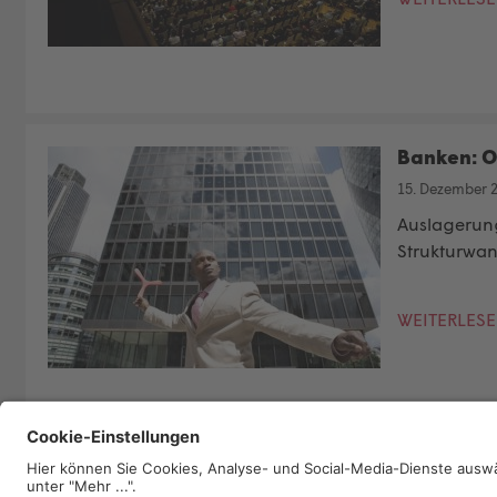
Banken: O
15. Dezember 
Auslagerung
Strukturwan
WEITERLES