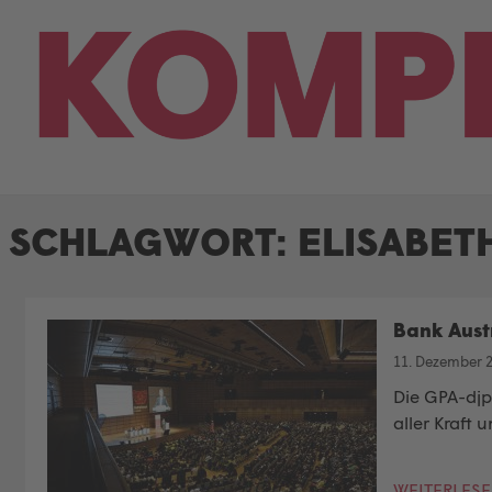
Skip
to
content
SCHLAGWORT:
ELISABET
Bank Aust
11. Dezember 
Die GPA-djp
aller Kraft u
WEITERLES