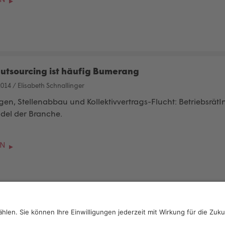
utsourcing ist häufig Bumerang
2014
/
Elisabeth Schnallinger
en, Stellenabbau und Kollektivvertrags-Flucht: Betriebsrä
del der Branche.
EN