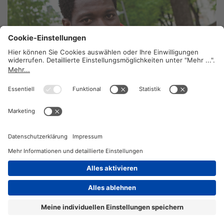
Nicht Bittsteller sein
15. Dezember 2014
2026 © KOMPETENZ-online
DATENSCHUTZ
OFFENLEGUNG
IMPRESSUM
DATENSCHUTZEINSTELLUN