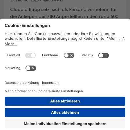
Claudia Rupp setzt sich als Personalvertreterin für
die Anliegen der 780 Angestellten in den rund 600
Pfarren der Erzdiözese Wien ein. Sie sind großteils
im Sekretariat tätig, meist Teilzeitkräfte, und sitzen
mehrheitlich alleine im Büro. Daraus ergeben sich
ganz spezifische Herausforderungen. Aber auch
Mesner:innen, technische Hilfskräfte,
Kirchenmusiker:innen und die Beschäftigten von
zwei Kindergärten gehören zu den von Rupp
vertretenen Beschäftigten.
WEITERLESEN
2026 © KOMPETENZ-online