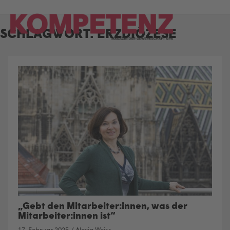
Skip
to
SCHLAGWORT:
ERZDIÖZESE
content
„Gebt den Mitarbeiter:innen, was der
Mitarbeiter:innen ist“
17. Februar 2025
/
Alexia Weiss