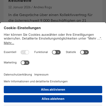
Reichweite
12. Januar 2026
/
Andrea Rogy
In die Gespräche über einen Kollektivvertrag für
die österreichweit 9.000 Beschäftigten an 21
Fachhochschulen ist im Spätherbst ordentlich
Bewegung gekommen. GPA-
Wirtschaftsbereichssekretär Christoph
Zeiselberger sieht die Zeit für faire Bezahlung und
klare Spielregeln gekommen. Die Gründung eines
freiwilligen Arbeitgeberverbandes wäre aus seiner
Sicht die einfachste Lösung um rasch
Verhandlungen starten zu können.
WEITERLESEN
2026 © KOMPETENZ-online