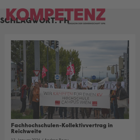
Skip
to
SCHLAGWORT:
FH
content
Fachhochschulen-Kollektivvertrag in
Reichweite
12. Januar 2026
/
Andrea Rogy