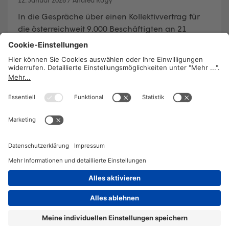
In die Gespräche über einen Kollektivvertrag für
die österreichweit 9.000 Beschäftigten an 21
Fachhochschulen ist im Spätherbst ordentlich
Bewegung gekommen. GPA-
Wirtschaftsbereichssekretär Christoph
Zeiselberger sieht die Zeit für faire Bezahlung und
klare Spielregeln gekommen. Die Gründung eines
freiwilligen Arbeitgeberverbandes wäre aus seiner
Sicht die einfachste Lösung um rasch
Verhandlungen starten zu können.
WEITERLESEN
2026 © KOMPETENZ-online