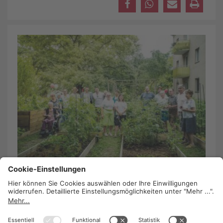
Garteln mitten in der Stadt
29. August 2017
/
Kompetenz Redaktion
Urban Gardening in der Pionieranlage der WBV-
GPA.
In allen Umfragen zu Wohnungsqualität steht