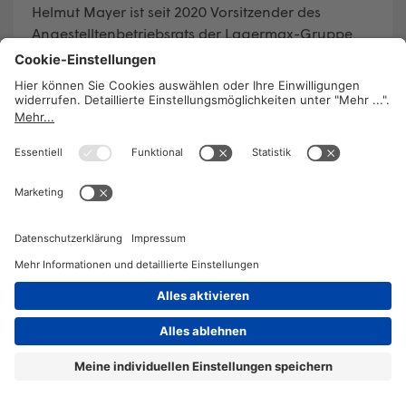
Helmut Mayer ist seit 2020 Vorsitzender des
Angestelltenbetriebsrats der Lagermax-Gruppe.
Die Corona-Krise hat vielen MitarbeiterInnen stark
zugesetzt. Ein Teil der Belegschaft ist noch immer
in Kurzarbeit. Der Betrieb spürt zudem schon seit
Jahren den Wandel der Branche: die Konkurrenz
durch Frächter aus Osteuropa hat bereits viele
Jobs gekostet.
WEITERLESEN
2026 © KOMPETENZ-online
DATENSCHUTZ
OFFENLEGUNG
IMPRESSUM
DATENSCHUTZEINSTELLUN