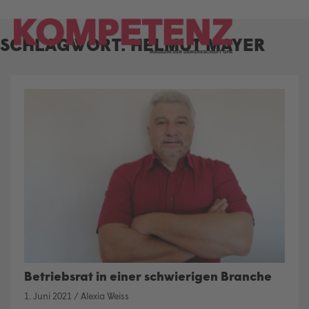
Skip
to
SCHLAGWORT:
HELMUT MAYER
content
Betriebsrat in einer schwierigen Branche
1. Juni 2021
/
Alexia Weiss