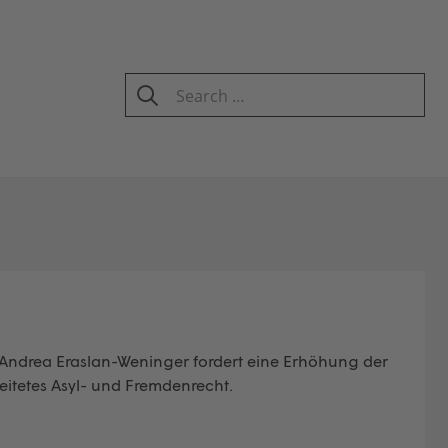
Search
for:
SEARCH
n Andrea Eraslan-Weninger fordert eine Erhöhung der
eitetes Asyl- und Fremdenrecht.