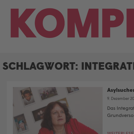
Skip
to
content
SCHLAGWORT:
INTEGRAT
Asylsuche
9. Dezember 2
Das Integra
Grundversor
WEITERLES