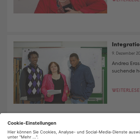
Integratio
9. Dezember 2
Andrea Erasl
suchende ha
WEITERLES