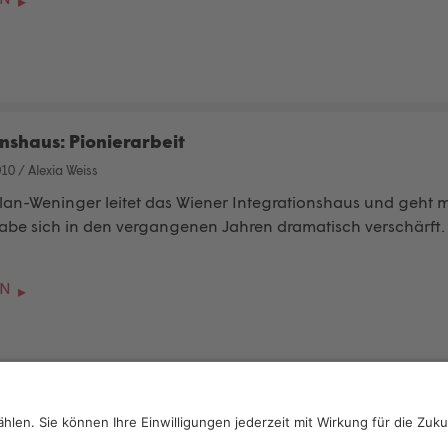
nshaus: Pionierarbeit
010
/
Alexia Weiss
an-Weninger leitet das Wiener Integrationshaus und geht mit d
be sich in den vergangenen Jahren dramatisch verschärft.
EN