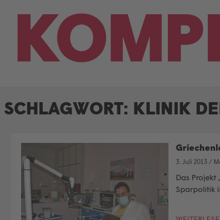
Skip
to
content
SCHLAGWORT:
KLINIK DE
Griechenla
3. Juli 2013
/
Ma
Das Projekt 
Sparpolitik
WEITERLES