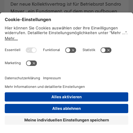
Der neue Kollektivvertrag ist für Betriebsrat Sandro
Mayer „ein Fundament, auf dem man aufbauen
kann“.
WEITERLESEN
2026 © KOMPETENZ-online
DATENSCHUTZ
OFFENLEGUNG
IMPRESSUM
DATENSCHUTZEINSTELLUN