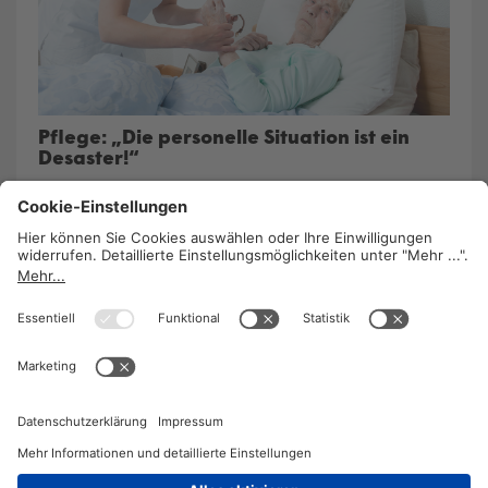
Pflege: „Die personelle Situation ist ein
Desaster!“
5. Juni 2023
/
Barbara Lavaud
In der Pflege fehlt es überall am Personal und am
Nachwuchs, die Situation ist nach wie vor extrem
angespannt. Sabine Maier und Markus Prantl,
beide BetriebsrätInnen in Pflegeeinrichtungen,
kritisieren den akuten Personalmangel und
fordern von der Politik tiefgreifende
Verbesserungen.
WEITERLESEN