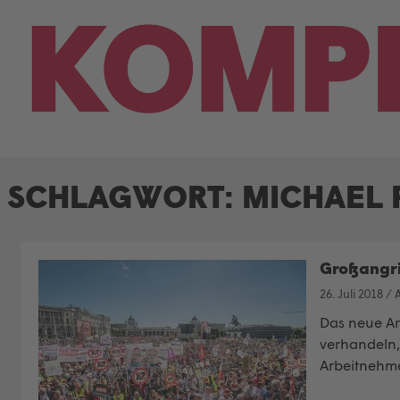
Skip
to
content
SCHLAGWORT:
MICHAEL 
Großangri
26. Juli 2018
/
A
Das neue Ar
verhandeln,
Arbeitnehme