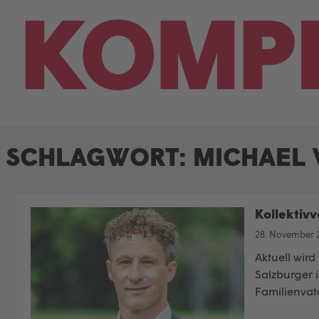
Skip
to
content
SCHLAGWORT:
MICHAEL
Kollektiv
28. November 
Aktuell wir
Salzburger i
Familienvate