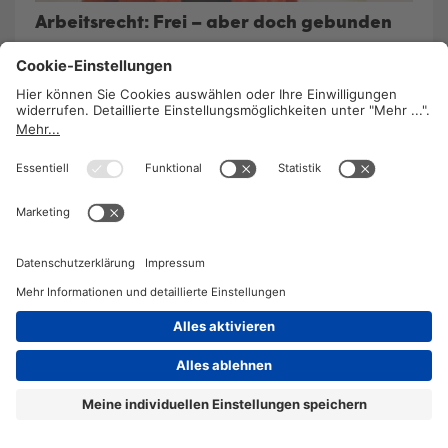
Arbeitsrecht: Frei – aber doch gebunden
8. Oktober 2013
/
Andrea Rogy
Die Situation freier DienstnehmerInnen wurde
durch die gewerkschaftliche Initiative work@flex
in Teilbereichen verbessert. Weitere
Gleichstellungen mit Angestellten sind dringend
notwendig.
WEITERLESEN
2026 © KOMPETENZ-online
DATENSCHUTZ
OFFENLEGUNG
IMPRESSUM
DATENSCHUTZEINSTELLUN