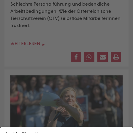
Schlechte Personalführung und bedenkliche
Arbeitsbedingungen. Wie der Österreichische
Tierschutzverein (ÖTV) selbstlose MitarbeiterInnen
frustriert.
WEITERLESEN