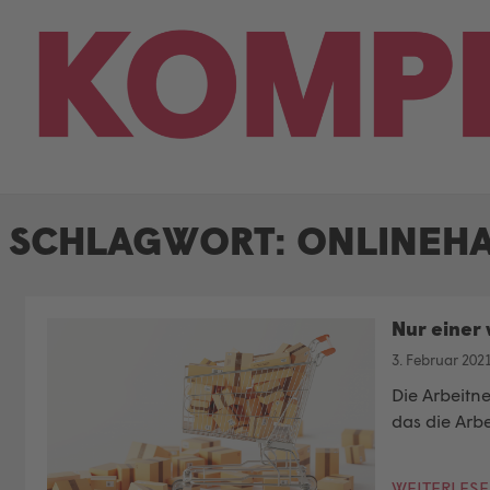
Skip
to
content
SCHLAGWORT:
ONLINEH
Nur einer 
3. Februar 202
Die Arbeitn
das die Arbe
WEITERLES