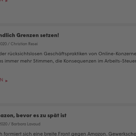
dlich Grenzen setzen!
2020
/
Christian Resei
der rücksichtslosen Geschäftspraktiken von Online-Konzer
bt es immer mehr Stimmen, die Konsequenzen im Arbeits-Steue
EN
zon, bevor es zu spät ist
2020
/
Barbara Lavaud
ch formiert sich eine breite Front gegen Amazon. Gewerkscha