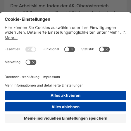
Der
Arbeitsklima Index der AK-Oberösterreich
zeigt: 53 Prozent der Beschäftigten arbeiten in der
Corona-Krise, auch wenn sie krank sind. Damit ist
der Anteil jener Menschen, die krank arbeiten so
hoch wie nie zuvor.
WEITERLESEN
2026 © KOMPETENZ-online
DATENSCHUTZ
OFFENLEGUNG
IMPRESSUM
DATENSCHUTZEINSTELLUN