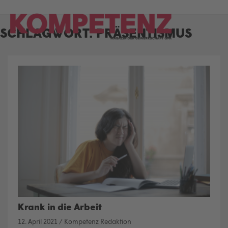
Skip
to
SCHLAGWORT:
PRÄSENTISMUS
content
Krank in die Arbeit
12. April 2021
/
Kompetenz Redaktion