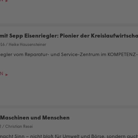
mit Sepp Eisenriegler: Pionier der Kreislaufwirtscha
016
/
Heike Hausensteiner
iegler vom Reparatur- und Service-Zentrum im KOMPETENZ-I
EN
 Maschinen und Menschen
2
/
Christian Resei
macht Sinn – nicht bloß für Umwelt und Börse, sondern auch