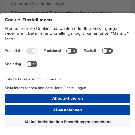
9. Januar 2023
/
Andrea Rogy
T-Systems startet 3-monatigen Versuch einer
Arbeitszeitreduktion bei vollem Lohn.
Management und Betriebsrat erhoffen sich
bessere Work-Life-Balance für Belegschaft,
weniger Fluktuation und gesteigerte Attraktivität
für jobsuchende Fachkräfte. Evaluierung soll
weiteren Weg weisen.
WEITERLESEN
2026 © KOMPETENZ-online
DATENSCHUTZ
OFFENLEGUNG
IMPRESSUM
DATENSCHUTZEINSTELLUN