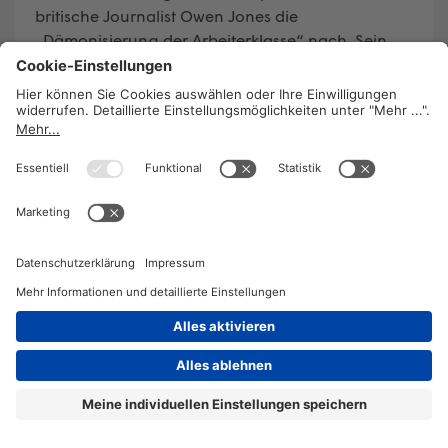
britische Journalist Owen Jones die
„Dämonisierung der Arbeiterklasse“ nach. Sein
Fazit: Für diese kann es nur geeint wieder nach
oben gehen!
WEITERLESEN
2026 © KOMPETENZ-online
DATENSCHUTZ
OFFENLEGUNG
IMPRESSUM
DATENSCHUTZEINSTELLUN