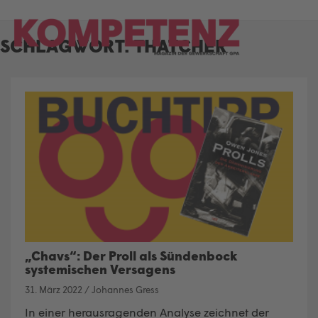
Skip
to
SCHLAGWORT:
THATCHER
content
„Chavs“: Der Proll als Sündenbock
systemischen Versagens
31. März 2022
/
Johannes Gress
In einer herausragenden Analyse zeichnet der