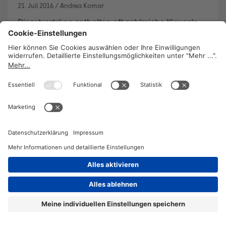
21. Juli 2016
/
Andrea Komar
Dienstverträge enthalten oft zahlreiche Klauseln.
Es lohnt sich daher, sie nicht nur genau zu lesen,
sondern sie auch vor Unterfertigung durch die
GPA-djp prüfen zu lassen.
WEITERLESEN
2026 © KOMPETENZ-online
DATENSCHUTZ
OFFENLEGUNG
IMPRESSUM
DATENSCHUTZEINSTELLUN