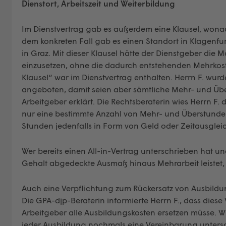
Dienstort, Arbeitszeit und Weiterbildung
Im Dienstvertrag gab es außerdem eine Klausel, wonac
dem konkreten Fall gab es einen Standort in Klagenfur
in Graz. Mit dieser Klausel hätte der Dienstgeber die M
einzusetzen, ohne die dadurch entstehenden Mehrkost
Klausel“ war im Dienstvertrag enthalten. Herrn F. wur
angeboten, damit seien aber sämtliche Mehr- und Üb
Arbeitgeber erklärt. Die Rechtsberaterin wies Herrn F.
nur eine bestimmte Anzahl von Mehr- und Überstunden
Stunden jedenfalls in Form von Geld oder Zeitausglei
Wer bereits einen All-in-Vertrag unterschrieben hat u
Gehalt abgedeckte Ausmaß hinaus Mehrarbeit leistet,
Auch eine Verpflichtung zum Rückersatz von Ausbildun
Die GPA-djp-Beraterin informierte Herrn F., dass dies
Arbeitgeber alle Ausbildungskosten ersetzen müsse. 
jeder Ausbildung nochmals eine Vereinbarung untersch