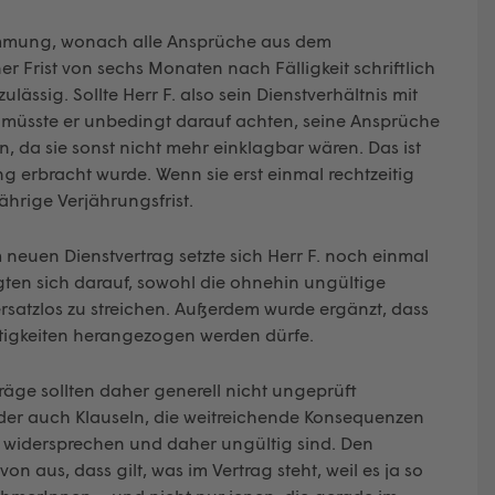
stimmung, wonach alle Ansprüche aus dem
ner Frist von sechs Monaten nach Fälligkeit schriftlich
ässig. Sollte Herr F. also sein Dienstverhältnis mit
müsste er unbedingt darauf achten, seine Ansprüche
en, da sie sonst nicht mehr einklagbar wären. Das ist
g erbracht wurde. Wenn sie erst einmal rechtzeitig
ährige Verjährungsfrist.
 neuen Dienstvertrag setzte sich Herr F. noch einmal
ten sich darauf, sowohl die ohnehin ungültige
ersatzlos zu streichen. Außerdem wurde ergänzt, dass
ätigkeiten herangezogen werden dürfe.
erträge sollten daher generell nicht ungeprüft
der auch Klauseln, die weitreichende Konsequenzen
 widersprechen und daher ungültig sind. Den
n aus, dass gilt, was im Vertrag steht, weil es ja so