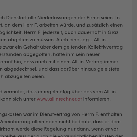
h Dienstort alle Niederlassungen der Firma seien. In
t, an dem Herr F. arbeiten würde, und zusätzlich einen
öglichkeit, Herrn F. jederzeit, auch dauerhaft in Graz
en abgelten zu müssen. Auch eine sog. „All-in-
de zwar ein Gehalt über dem geltenden Kollektivvertrag
erstunden abgegolten, hatte ihm sein neuer
 darauf hin, dass auch mit einem All-in-Vertrag immer
 abgedeckt sei, und dass darüber hinaus geleistete
ch abzugelten seien.
nd vermutet, dass er regelmäßig über das vom All-in-
 kann sich unter
www.allinrechner.at
informieren.
gskosten war im Dienstvertrag von Herrn F. enthalten.
e Vereinbarung allein noch nicht bedeute, dass er dem
Wirksam werde diese Regelung nur dann, wenn er vor
reibe, aus der auch die voraussichtlichen Kosten der