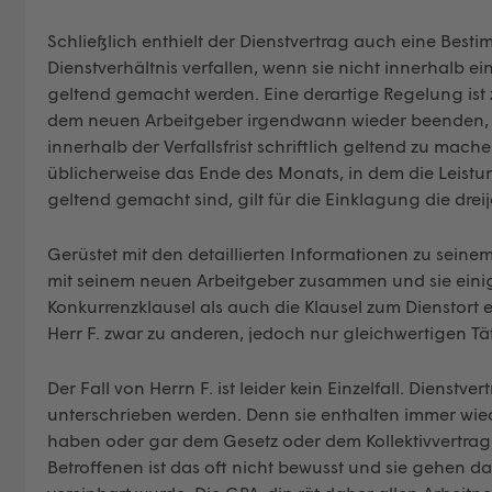
Schließlich enthielt der Dienstvertrag auch eine Be
Dienstverhältnis verfallen, wenn sie nicht innerhalb ei
geltend gemacht werden. Eine derartige Regelung ist zul
dem neuen Arbeitgeber irgendwann wieder beenden, 
innerhalb der Verfallsfrist schriftlich geltend zu mach
üblicherweise das Ende des Monats, in dem die Leistun
geltend gemacht sind, gilt für die Einklagung die dreij
Gerüstet mit den detaillierten Informationen zu seinem
mit seinem neuen Arbeitgeber zusammen und sie einig
Konkurrenzklausel als auch die Klausel zum Dienstort 
Herr F. zwar zu anderen, jedoch nur gleichwertigen T
Der Fall von Herrn F. ist leider kein Einzelfall. Dienstv
unterschrieben werden. Denn sie enthalten immer wie
haben oder gar dem Gesetz oder dem Kollektivvertrag
Betroffenen ist das oft nicht bewusst und sie gehen davo