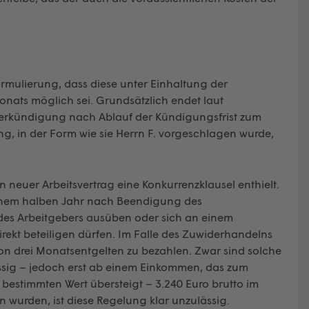
ormulierung, dass diese unter Einhaltung der
nats möglich sei. Grundsätzlich endet laut
eberkündigung nach Ablauf der Kündigungsfrist zum
g, in der Form wie sie Herrn F. vorgeschlagen wurde,
 neuer Arbeitsvertrag eine Konkurrenzklausel enthielt.
 einem halben Jahr nach Beendigung des
g des Arbeitgebers ausüben oder sich an einem
rekt beteiligen dürfen. Im Falle des Zuwiderhandelns
 von drei Monatsentgelten zu bezahlen. Zwar sind solche
sig – jedoch erst ab einem Einkommen, das zum
 bestimmten Wert übersteigt – 3.240 Euro brutto im
n wurden, ist diese Regelung klar unzulässig.