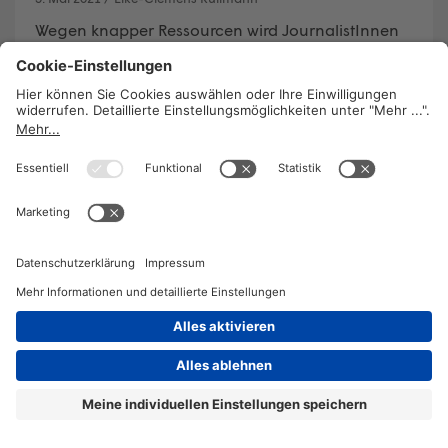
Wegen knapper Ressourcen wird JournalistInnen
omnifunktionales und omnipräsentes Arbeiten am
Informationsfließband aufgebürdet.
WEITERLESEN
2026 © KOMPETENZ-online
DATENSCHUTZ
OFFENLEGUNG
IMPRESSUM
DATENSCHUTZEINSTELLUN