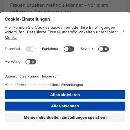
Frauen arbeiten mehr als Männer – vor allem
unbezahlt. Das geht aus der
Zeitverwendungsstudie der Statistik Austria hervor.
Vor zehn Jahren wurde diese Studie das letzte Mal
gemacht. Seitdem hat sich an der Aufteilung der
Arbeit entsprechend der traditionellen
Geschlechterrollen kaum etwas verändert.
WEITERLESEN
2026 © KOMPETENZ-online
DATENSCHUTZ
OFFENLEGUNG
IMPRESSUM
DATENSCHUTZEINSTELLUN