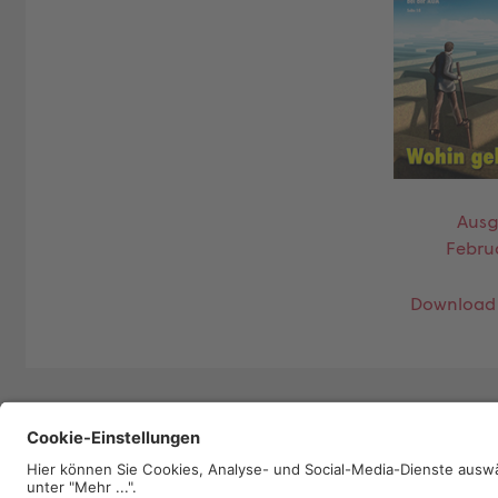
Ausg
Febru
Download