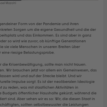
hael Mazohl
irgendeiner Form von der Pandemie und ihren
 konkreten Sorgen um die eigene Gesundheit und die der
beitsplatz und das Einkommen. Es sind aber in ganz
der so wird wie zuvor, ob künftige Generationen
e sie viele Menschen in unseren Breiten über
 eine riesige Belastungsprobe.
für die Krisenbewältigung, sollte man nicht trauen.
len. Wir brauchen jetzt vor allem ein Gemeinwesen, das
sen wird und auf der Strecke bleibt. Und wir
relle Impulse sorgt. Es ist der neoliberalen Ideologie
 zu reden, was mit staatlichen Aktivitäten in
 Budgets öffentlicher Haushalte gekürzt, während die
t sind. Aber sehen wir es so: Wir, die diesen Staat in
schäftigten, sollten selbstbewusster die Leistungen