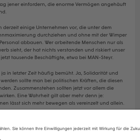
trag jener einfordern, die enorme Vermögen angehäuft
nd.
en derzeit einige Unternehmen vor, die unter dem
innmaximierung durchziehen und ohne mit der Wimper
siv Personal abbauen. Wer arbeitende Menschen nur als
b sieht, der hat nichts verstanden und riskiert unser
jetzt tausende Beschäftigte, etwa bei MAN-Steyr.
in letzter Zeit häufig bemüht. Ja, Solidarität und
werden sollte man bei politischen Kräften, die diesen
den. Zusammenstehen sollten jetzt vor allem die
rken. Eine Wahrheit gilt aber mehr denn je:
n lässt sich mehr bewegen als vereinzelt und allein.