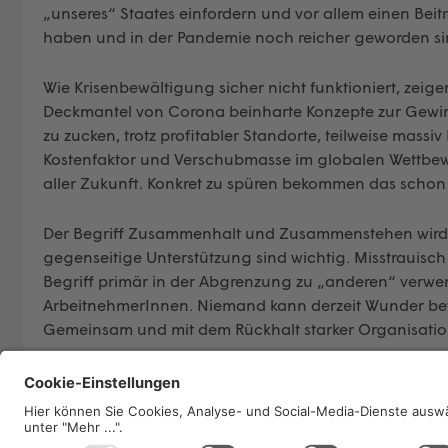
„unseres“ Staates einfordern und vor allem einen Bei
haben und in der Pandemie noch reicher geworden si
Wie Krisenbewältigung sicher nicht funktioniert, zeig
Deckmantel von Corona beinharte Konzepte zur Gew
zu zucken, trotz profitabler Standorte, teilweise mas
Kostenfaktor und Verschubmasse im globalen Wettbewer
aller Zukunft. Konkret zu spüren bekommen das schon 
Der Begriff Zusammenhalt und Zusammenstehen wird ja 
gegenseitige Unterstützung sind wichtig. Misstrauisch 
Begriff primär in der Abgrenzung zu „anderen“ verwen
ArbeitnehmerInnen. Niemand kann derzeit Wunder bewi
Gemeinsam und mit dem Rückhalt starker Organisatione
Arbeitsmarkt
Barbara Teiber
Kommentar