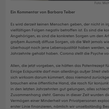
Foto: Mic
Ein Kommentar von Barbara Teiber
Es wird derzeit keinen Menschen geben, der nicht in 
vielfältigen Folgen negativ betroffen ist. Es sind die
Angehörigen, es sind die konkreten Sorgen um den Ar
großem Ausmaß diffuse Sorgen, ob die Welt jemals wie
überhaupt noch jene Lebensqualität haben werden, wi
Jahrzehnte gehabt haben. Corona stellt die Psyche vor
Allen, die jetzt vorgeben, sie hätten das Patentrezept 
Einige Eckpunkte darf man allerdings außer Streit stel
sich wirksam darum kümmert, dass niemand zurückgelas
brauchen eine öffentliche Hand, die rasch für konjunktu
in den letzten Jahrzehnten gut gelungen, alles schlecht
Zusammenhang steht. Genau in dieser Zeit wurden die
Vermögen einer Minderheit von Privatpersonen explodier
erster Linie finanzieren, nämlich wir unselbständig Be