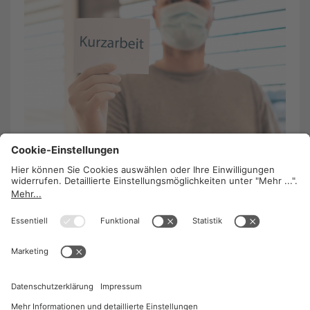
Faktencheck: Corona-Kurzarbeit und
flexible Arbeitszeiten
27. April 2020
/
Stella Adamu-Fuhs
Die wichtigsten Infos zu All-in-Vertrag,
Überstundenpauschale, Überstunden, Gleitzeit,
EU-Ausland etc.
WEITERLESEN