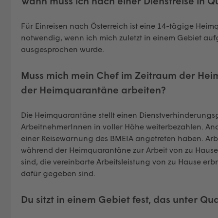
Wann muss ich nach einer Dienstreise in 
Für Einreisen nach Österreich ist eine 14-tägige Hei
notwendig, wenn ich mich zuletzt in einem Gebiet au
ausgesprochen wurde.
Muss mich mein Chef im Zeitraum der He
der Heimquarantäne arbeiten?
Die Heimquarantäne stellt einen Dienstverhinderung
ArbeitnehmerInnen in voller Höhe weiterbezahlen. Ande
einer Reisewarnung des BMEIA angetreten haben. Arbe
während der Heimquarantäne zur Arbeit von zu Hause ve
sind, die vereinbarte Arbeitsleistung von zu Hause e
dafür gegeben sind.
Du sitzt in einem Gebiet fest, das unter Qu