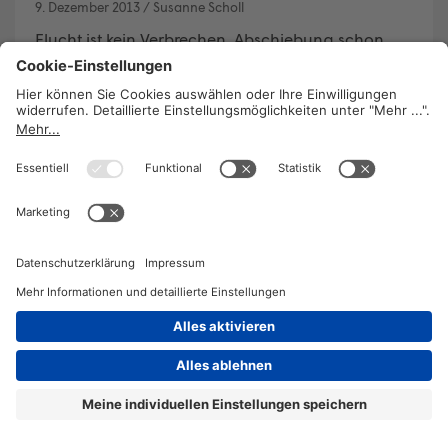
9. Dezember 2013
/
Susanne Scholl
Flucht ist kein Verbrechen, Abschiebung schon.
Auch Österreich entledigt sich seiner
Verantwortung für Flüchtlinge und Asylwerber in
Not.
WEITERLESEN
2026 © KOMPETENZ-online
DATENSCHUTZ
OFFENLEGUNG
IMPRESSUM
DATENSCHUTZEINSTELLUN