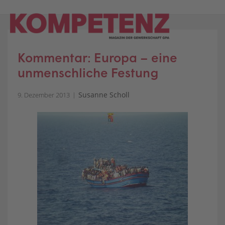
Skip
to
content
Kommentar: Europa – eine
unmenschliche Festung
Susanne Scholl
9. Dezember 2013