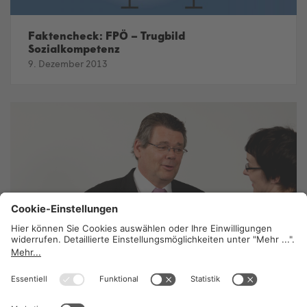
Faktencheck: FPÖ – Trugbild
Sozialkompetenz
9. Dezember 2013