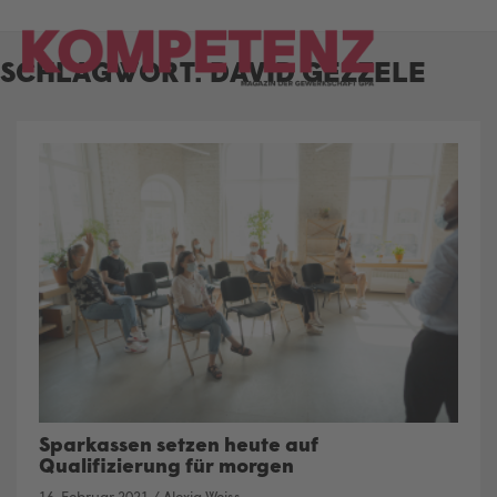
Skip
to
SCHLAGWORT:
DAVID GEZZELE
content
Sparkassen setzen heute auf
Qualifizierung für morgen
16. Februar 2021
/
Alexia Weiss