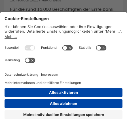
Für die rund 15.000 Beschäftigten der Erste Bank
und der Sparkassen in Österreich trat nun ein
neuer Bildungs-Kollektivvertrag in Kraft. Ein
wichtiges Ziel des KV ist, die Employability, also die
Beschäftigungsmöglichkeit von Mitarbeiterinnen
auch in einer sich ständig wandelnden Branche
durch zukunftsorientierte
Qualifizierungsmaßnahmen zu erhöhen.
WEITERLESEN
2026 © KOMPETENZ-online
DATENSCHUTZ
OFFENLEGUNG
IMPRESSUM
DATENSCHUTZEINSTELLUN