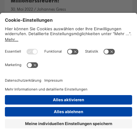
Millionärssteuern!
30. Mai 2022
/
Johannes Gress
Im Corona-Jahr 2020 wurden die reichsten
ÖsterreicherInnen nochmal deutlich reicher. In
einem solchen Umfeld ist eine Debatte über eine
Millionärssteuer längst überfällig, fordert AK-
Ökonom Dominik Bernhofer.
WEITERLESEN
2026 © KOMPETENZ-online
DATENSCHUTZ
OFFENLEGUNG
IMPRESSUM
DATENSCHUTZEINSTELLUN