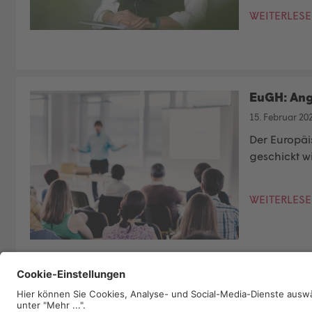
WEITERLES
EuGH: Ange
15. Februar 20
Der
Europäi
geschickt wi
WEITERLES