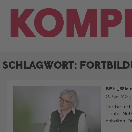
Skip
to
content
SCHLAGWORT:
FORTBIL
BFI: „Wir
25. April 2024
Das Berufsf
dichtes Net
behalten. D