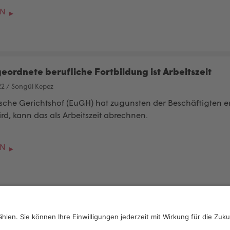
EN
ordnete berufliche Fortbildung ist Arbeitszeit
22
/
Songül Kepez
sche Gerichtshof (EuGH)
hat zugunsten der Beschäftigten e
rd, kann das als Arbeitszeit abrechnen.
EN