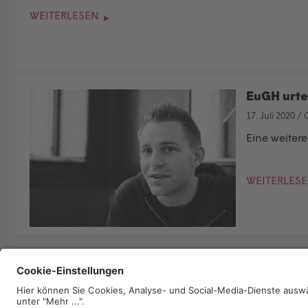
WEITERLESEN
EuGH urte
17. Juli 2020
/
C
Eine weiter
WEITERLES