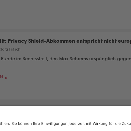
ilt: Privacy Shield-Abkommen entspricht nicht eur
lara Fritsch
e Runde im Rechtsstreit, den Max Schrems urspünglich gegen 
EN