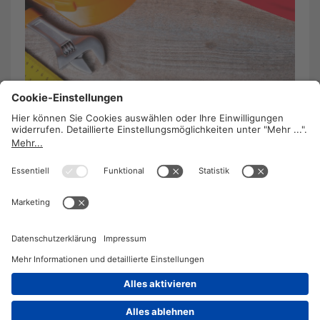
Portugal bekennt sich zur „Agenda für
menschenwürdige Arbeit“
27. März 2023
/
Johannes Gress
Längerer Vaterschaftsurlaub, Verbesserungen für
LeiharbeiterInnen und die Bekämpfung von
Scheinselbständigkeit – die sozialistische
Regierung Portugals hat viel vor.
WEITERLESEN