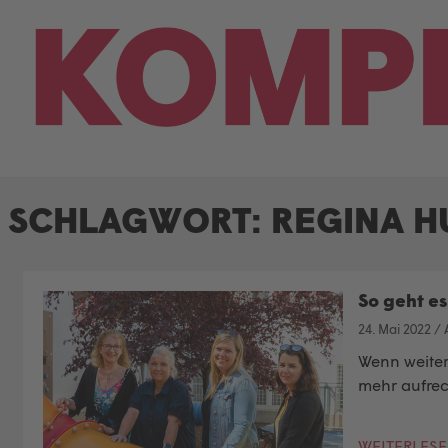
Skip
to
content
SCHLAGWORT:
REGINA H
So geht es
24. Mai 2022
/
Wenn weiter
mehr aufrech
WEITERLES