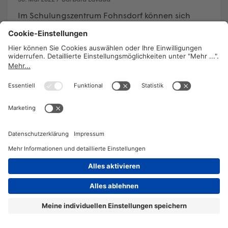
Im Schulungszentrum Fohnsdorf können sich
Menschen für neue Berufswege qualifizieren.
Betriebsratsvorsitzende Sylvia Ippavitz erzählt, wie
das Unternehmen auf die Veränderungen in der
Branche reagiert und das SZF zukunftsfit machen
wird.
WEITERLESEN
2026 © KOMPETENZ-online
DATENSCHUTZ
OFFENLEGUNG
IMPRESSUM
DATENSCHUTZEINSTELLUN