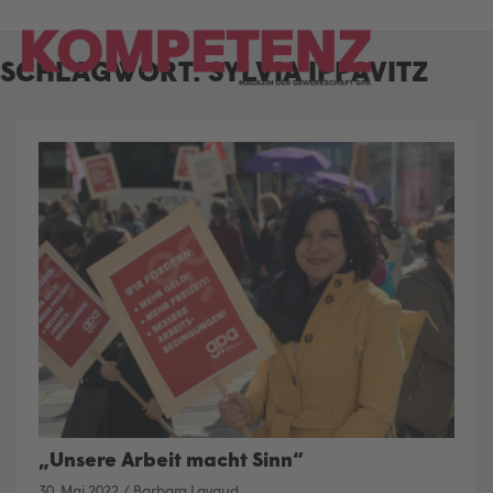
Skip
to
SCHLAGWORT:
SYLVIA IPPAVITZ
content
„Unsere Arbeit macht Sinn“
30. Mai 2022
/
Barbara Lavaud