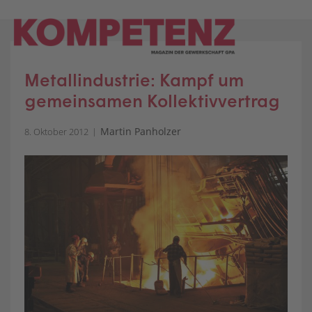
Skip
to
content
Metallindustrie: Kampf um
gemeinsamen Kollektivvertrag
Martin Panholzer
8. Oktober 2012